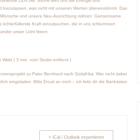
trahlende Licht der Sonne wird uns die Energie und
d loszulassen, was nicht mit unseren Werten übereinstimmt. Das
ere Wünsche und unsere Neu-Ausrichtung nähren. Gemeinsame
 lichterfüllende Kraft einzutauchen, die in uns schlummert.
nder unser Licht feiern.
ald ( 3 min. vom Studio entfernt )
rzensprojekt zu Pater Bernhard nach Südafrika. Wer nicht dabei
ich eingeladen. Bitte Email an mich – ich leite dir die Bankdaten
+ iCal / Outlook exportieren