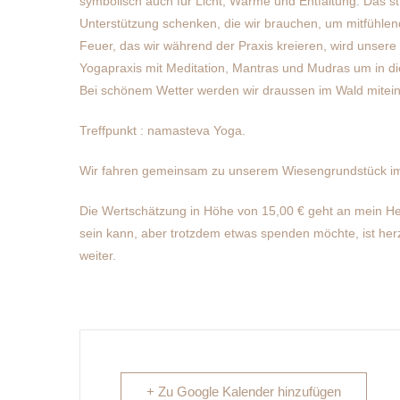
symbolisch auch für Licht, Wärme und Entfaltung. Das s
Unterstützung schenken, die wir brauchen, um mitfühlen
Feuer, das wir während der Praxis kreieren, wird uns
Yogapraxis mit Meditation, Mantras und Mudras um in die
Bei schönem Wetter werden wir draussen im Wald miteina
Treffpunkt : namasteva Yoga.
Wir fahren gemeinsam zu unserem Wiesengrundstück im W
Die Wertschätzung in Höhe von 15,00 € geht an mein He
sein kann, aber trotzdem etwas spenden möchte, ist herzl
weiter.
+ Zu Google Kalender hinzufügen