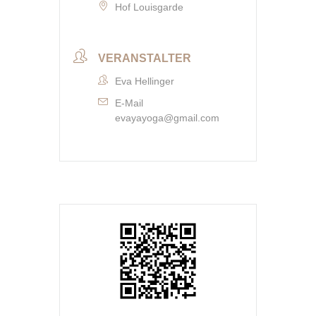
Hof Louisgarde
VERANSTALTER
Eva Hellinger
E-Mail
evayayoga@gmail.com